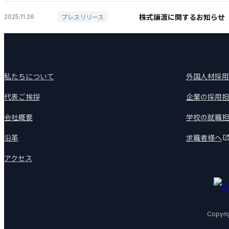
株式譲渡に関するお知らせ
プレスリリース
2025.11.26
私たちについて
外国人材採用
代表ご挨拶
企業の採用担
会社概要
学校の就職担
沿革
求職者様へ
アクセス
Copyri